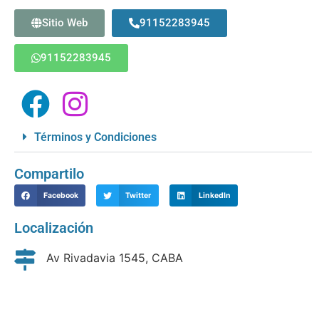
Sitio Web
91152283945
91152283945
Términos y Condiciones
Compartilo
Facebook
Twitter
LinkedIn
Localización
Av Rivadavia 1545, CABA