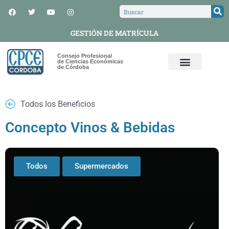
GESTIÓN DE MATRÍCULA
Consejo Profesional
de Ciencias Económicas
de Córdoba
Todos los Beneficios
Concepto Vinos & Bebidas
Todos
Supermercados